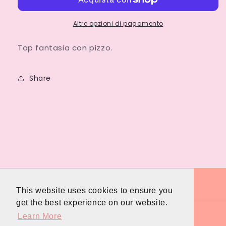
zebra
zebra
Altre opzioni di pagamento
Top fantasia con pizzo.
Share
This website uses cookies to ensure you
get the best experience on our website.
Learn More
Paese/Area geografica