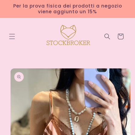
Vai
Per la prova fisica dei prodotti a negozio
direttamente
viene aggiunto un 15%
ai contenuti
Carrello
Passa alle
informazioni
sul
prodotto