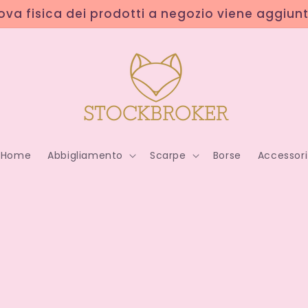
rova fisica dei prodotti a negozio viene aggiun
Home
Abbigliamento
Scarpe
Borse
Accessori