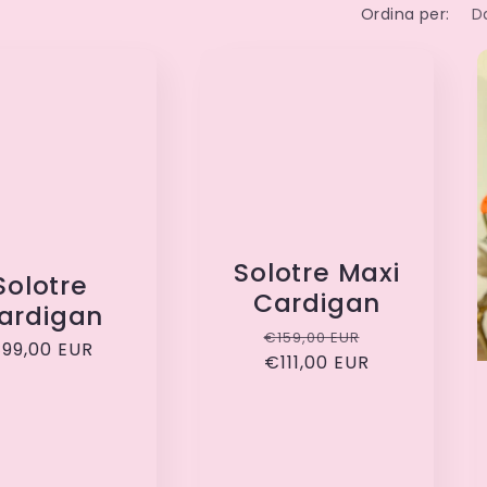
Ordina per:
Solotre Maxi
Solotre
Cardigan
ardigan
Prezzo
Prezzo
€159,00 EUR
rezzo
99,00 EUR
di
€111,00 EUR
scontato
i
listino
istino