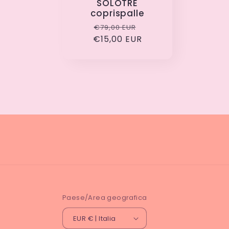
SOLOTRE
coprispalle
Prezzo
Prezzo
€79,00 EUR
€15,00 EUR
di
scontato
listino
Paese/Area geografica
EUR € | Italia