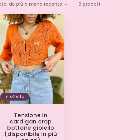
5 prodotti
a
g
e
o
g
r
a
f
In offerta
i
c
Tensione In
cardigan crop
a
bottone gioiello
(disponibile in più