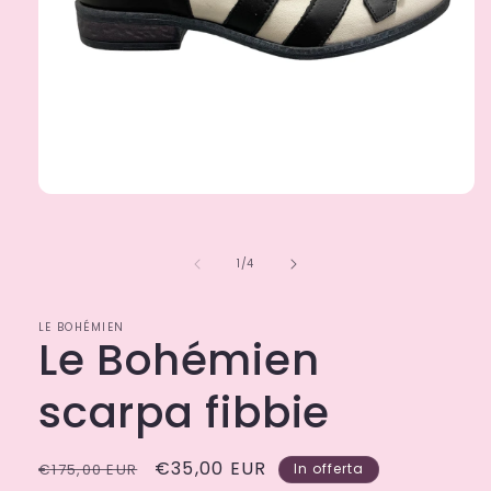
Apri
contenuti
multimediali
1
su
1
/
4
in
finestra
modale
LE BOHÉMIEN
Le Bohémien
scarpa fibbie
Prezzo
Prezzo
€35,00 EUR
€175,00 EUR
In offerta