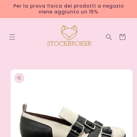
Vai
Per la prova fisica dei prodotti a negozio
direttamente
viene aggiunto un 15%
ai contenuti
Carrello
Passa alle
informazioni
sul
prodotto