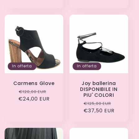
listino
listino
In offerta
In offerta
Carmens Glove
Joy ballerina
DISPONIBILE IN
Prezzo
Prezzo
€120,00 EUR
PIU' COLORI
€24,00 EUR
di
scontato
Prezzo
Prezzo
€125,00 EUR
listino
€37,50 EUR
di
scontato
listino