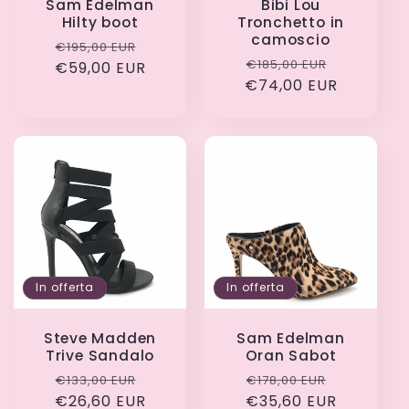
Sam Edelman
Bibi Lou
Hilty boot
Tronchetto in
camoscio
Prezzo
Prezzo
€195,00 EUR
Prezzo
Prezzo
€185,00 EUR
€59,00 EUR
di
scontato
€74,00 EUR
di
scontato
listino
listino
In offerta
In offerta
Steve Madden
Sam Edelman
Trive Sandalo
Oran Sabot
Prezzo
Prezzo
Prezzo
Prezzo
€133,00 EUR
€178,00 EUR
€26,60 EUR
di
scontato
€35,60 EUR
di
scontato