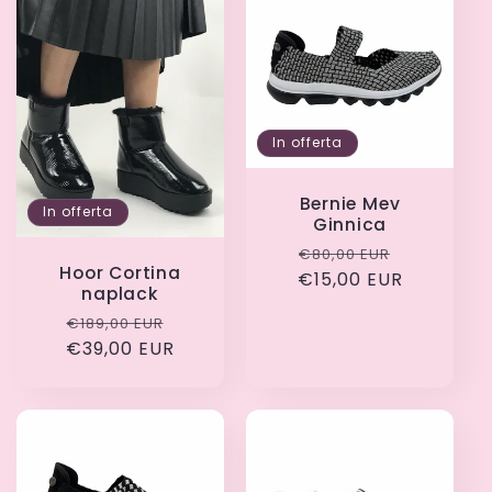
In offerta
Bernie Mev
In offerta
Ginnica
Prezzo
Prezzo
€80,00 EUR
Hoor Cortina
€15,00 EUR
di
scontato
naplack
listino
Prezzo
Prezzo
€189,00 EUR
€39,00 EUR
di
scontato
listino