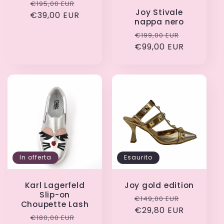
Prezzo
Prezzo
€195,00 EUR
Joy Stivale
€39,00 EUR
di
scontato
nappa nero
listino
Prezzo
Prezzo
€199,00 EUR
€99,00 EUR
di
scontato
listino
In offerta
Esaurito
Karl Lagerfeld
Joy gold edition
Slip-on
Prezzo
Prezzo
€149,00 EUR
Choupette Lash
di
€29,80 EUR
scontato
Prezzo
Prezzo
€180,00 EUR
listino